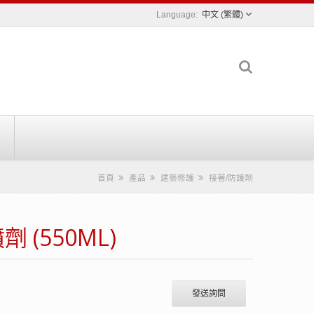
中文 (繁體)
首頁
產品
建築修護
接著/防護劑
(550ML)
發送詢問