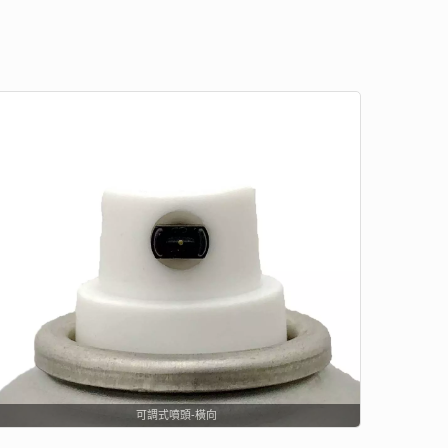
可調式噴頭-橫向