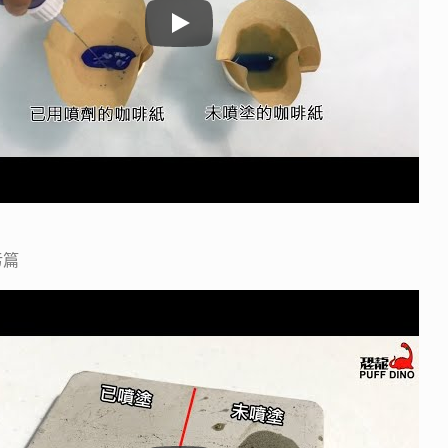
強效防水篇
污篇