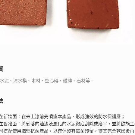
質
水泥、清水模、木材、空心磚、磁磚、石材等。
法
用在新牆面：在未上漆前先噴塗本產品，形成強效的防水保護層；
 使用在舊牆面：將剝落的油漆及風化的水泥徹底刮除或磨平，並將欲施
 建議可搭配使用牆壁抗菌產品，以確保沒有霉菌殘留，待其完全乾燥後