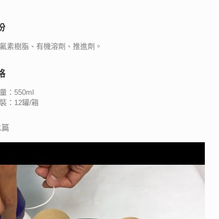
份
氟素樹脂、有機溶劑、推進劑。
格
：550ml
：12罐/箱
水篇