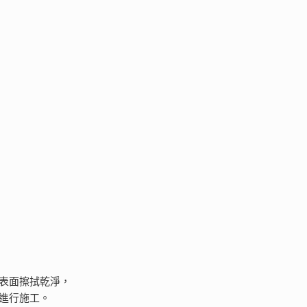
工表面擦拭乾淨，
再進行施工。