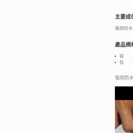
主要成
強效防水
產品規
容 量
包 裝
強效防