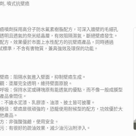
劑, 噴式抗壁癌
癌噴劑採用高分子防水氟素樹脂配方，可深入牆壁的毛細孔
透明且透氣的奈米結晶層，有效阻隔濕氣，斷絕壁癌發生。
配方，效果優於市面上水性配方的抗壁癌產品，同時通過
測試標準，不含有害物質，兼具強效及環保的功能。
壁癌：阻隔水氣進入壁面，抑制壁癌生成。
觀：塗層完全透明，維持壁面原貌。
呼吸：保持水泥或磚塊原有能透氣的優點，而不像一般成膜型
產品會悶住。
：不論水泥漆、乳膠漆、油漆、披土皆可披覆。
極佳：壁癌是很頑強的，恐龍使用耐候型的配方，功效優於大
他產品。
方：非強酸強鹼，使用安全。
污：有很好的疏油效果，減少油污沾附滲入。