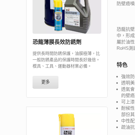
防壁癌噴
恐龍抗壁
中，形成
恐龍薄膜長效防銹劑
屬於油性
RoHS
提供長時間防銹保護，油膜極薄，比
一般防銹產品的保護時間長好幾倍。
特色
模具、工具、運動器材業必備。
強效防
更多
透明美
透氣會
的壁癌
可上漆
耐候性
部份其
中性配
疏油抗