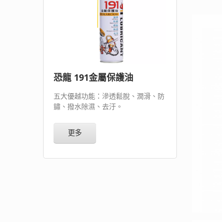
恐龍 191金屬保護油
五大優越功能：滲透鬆脫、潤滑、防
鏽、撥水除濕、去汙。
更多