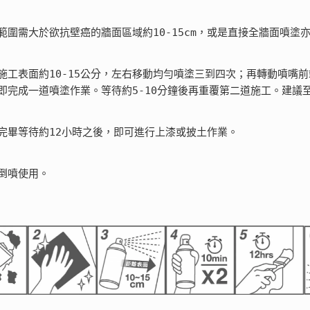
塗範圍需大於欲抗壁癌的牆面區域約10-15cm，或是直接全牆面噴塗
離施工表面約10-15公分，左右移動均勻噴塗三到四次；再轉動噴
 如此即完成一道噴塗作業。等待約5-10分鐘後再重覆第二道施工。建
塗完畢等待約12小時之後，即可進行上漆或披土作業。
以倒噴使用。