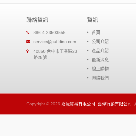
聯絡資訊
資訊
恐龍超潤滑矽油
886-4-23503555
首頁
比一般防銹
高粘度矽油提供零配件極佳的潤
service@puffdino.com
公司介紹
，節省你的
效果，無強烈的溶劑，對橡膠及
產品介紹
40850 台中市工業區23
屬都很安全。
路25號
最新消息
閱讀更多
線上購物
聯絡我們
Copyright © 2026
嘉沅貿易有限公司. 嘉偉行銷有限公司.