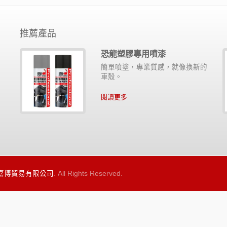
推薦產品
恐龍塑膠專用噴漆
滑
簡單噴塗，專業質感，就像換新的
金
車殼。
閱讀更多
 嘉博貿易有限公司
. All Rights Reserved.