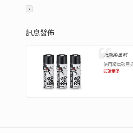
訊息發佈
恐龍染黑劑
使用精磨碳黑
閱讀更多