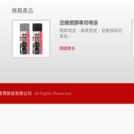
推薦產品
恐龍塑膠專用噴漆
滑
簡單噴塗，專業質感，就像換新的
金
車殼。
閱讀更多
 嘉博貿易有限公司
. All Rights Reserved.