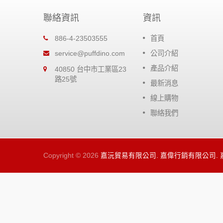
聯絡資訊
資訊
恐龍超潤滑矽油
886-4-23503555
首頁
比一般防銹
高粘度矽油提供零配件極佳的潤
service@puffdino.com
公司介紹
，節省你的
效果，無強烈的溶劑，對橡膠及
產品介紹
40850 台中市工業區23
屬都很安全。
路25號
最新消息
閱讀更多
線上購物
聯絡我們
Copyright © 2026
嘉沅貿易有限公司. 嘉偉行銷有限公司.