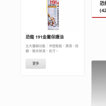
恐
(4
恐龍 191金屬保護油
五大優越功能：滲透鬆脫、潤滑、防
鏽、撥水除濕、去汙。
更多