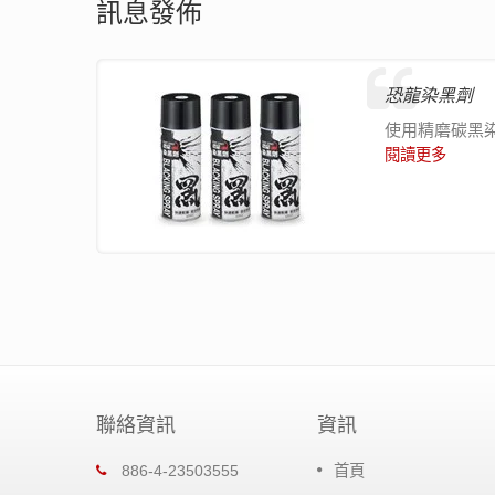
訊息發佈
恐龍染黑劑
使用精磨碳黑
閱讀更多
聯絡資訊
資訊
恐龍超潤滑矽油
886-4-23503555
首頁