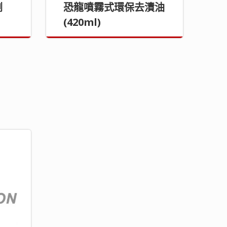
劑
恐龍噴霧式環保去漬油
(420ml)