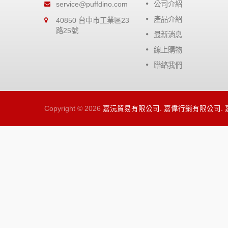
比一般防銹
高粘度矽油提供零配件極佳的潤
service@puffdino.com
公司介紹
，節省你的
效果，無強烈的溶劑，對橡膠及
產品介紹
40850 台中市工業區23
屬都很安全。
路25號
最新消息
閱讀更多
線上購物
聯絡我們
Copyright © 2026
嘉沅貿易有限公司. 嘉偉行銷有限公司.