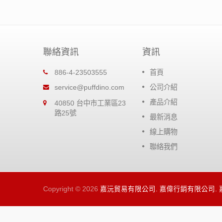
聯絡資訊
資訊
恐龍超潤滑矽油
886-4-23503555
首頁
比一般防銹
高粘度矽油提供零配件極佳的潤
service@puffdino.com
公司介紹
，節省你的
效果，無強烈的溶劑，對橡膠及
產品介紹
40850 台中市工業區23
屬都很安全。
路25號
最新消息
閱讀更多
線上購物
聯絡我們
Copyright © 2026
嘉沅貿易有限公司. 嘉偉行銷有限公司.